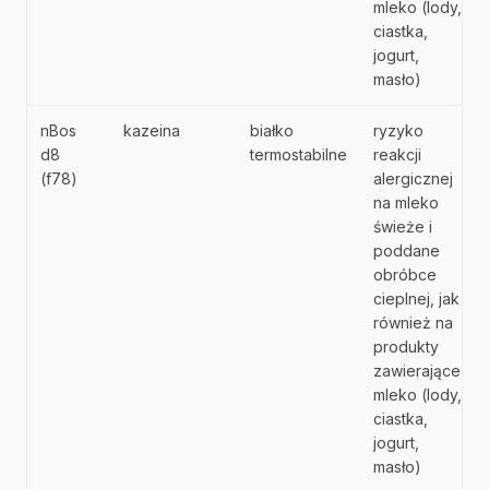
mleko (lody,
ciastka,
jogurt,
masło)
nBos
kazeina
białko
ryzyko
d8
termostabilne
reakcji
(f78)
alergicznej
na mleko
świeże i
poddane
obróbce
cieplnej, jak
również na
produkty
zawierające
mleko (lody,
ciastka,
jogurt,
masło)