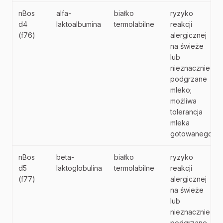
nBos
alfa-
białko
ryzyko
d4
laktoalbumina
termolabilne
reakcji
(f76)
alergicznej
na świeże
lub
nieznacznie
podgrzane
mleko;
możliwa
tolerancja
mleka
gotowanego
nBos
beta-
białko
ryzyko
d5
laktoglobulina
termolabilne
reakcji
(f77)
alergicznej
na świeże
lub
nieznacznie
podgrzane