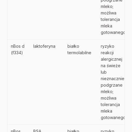
mleko;
możliwa
tolerancja
mleka
gotowanego
nBos d
laktoferyna
białko
ryzyko
(f334)
termolabilne
reakcji
alergicznej
na świeże
lub
nieznacznie
podgrzane
mleko;
możliwa
tolerancja
mleka
gotowanego
nBos
BSA
białko
ryzyko