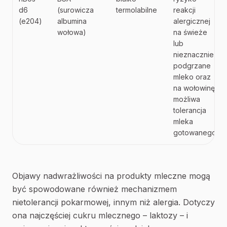
d6
(surowicza
termolabilne
reakcji
(e204)
albumina
alergicznej
wołowa)
na świeże
lub
nieznacznie
podgrzane
mleko oraz
na wołowinę;
możliwa
tolerancja
mleka
gotowanego
Objawy nadwrażliwości na produkty mleczne mogą
być spowodowane również mechanizmem
nietolerancji pokarmowej, innym niż alergia. Dotyczy
ona najczęściej cukru mlecznego – laktozy – i