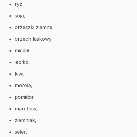
ryż,
soja,
orzeszki ziemne,
orzech laskowy,
migdał,
jabłko,
kiwi,
morela,
pomidor
marchew,
ziemniak,
seler,