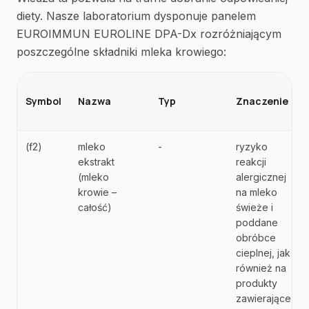
diety. Nasze laboratorium dysponuje panelem
EUROIMMUN EUROLINE DPA-Dx rozróżniającym
poszczególne składniki mleka krowiego:
Symbol
Nazwa
Typ
Znaczenie
(f2)
mleko
-
ryzyko
ekstrakt
reakcji
(mleko
alergicznej
krowie –
na mleko
całość)
świeże i
poddane
obróbce
cieplnej, jak
również na
produkty
zawierające