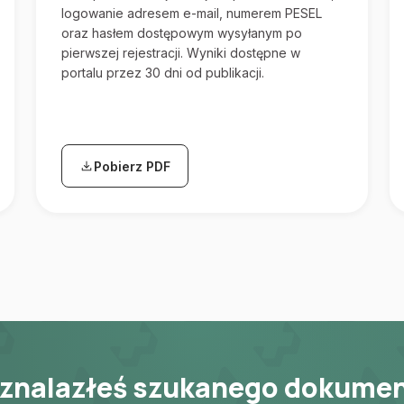
logowanie adresem e-mail, numerem PESEL
oraz hasłem dostępowym wysyłanym po
pierwszej rejestracji. Wyniki dostępne w
portalu przez 30 dni od publikacji.
Pobierz PDF
(otwiera się w nowej karcie)
 znalazłeś szukanego dokume