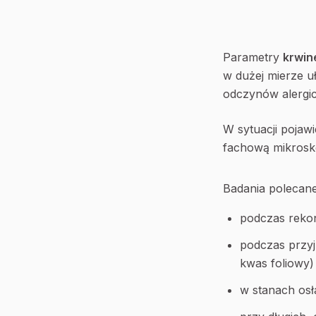
Parametry
krwin
w dużej mierze u
odczynów alergic
W sytuacji pojaw
fachową mikros
Badania polecane
podczas reko
podczas przyj
kwas foliowy)
w stanach osł