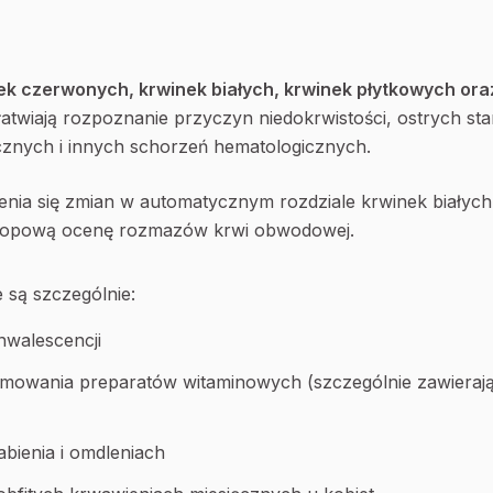
ek czerwonych, krwinek białych, krwinek płytkowych ora
łatwiają rozpoznanie przyczyn niedokrwistości, ostrych s
znych i innych schorzeń hematologicznych.
ienia się zmian w automatycznym rozdziale krwinek białyc
kopową ocenę rozmazów krwi obwodowej.
 są szczególnie:
nwalescencji
mowania preparatów witaminowych (szczególnie zawierają
abienia i omdleniach