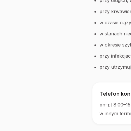
przy długich,
przy krwawie
w czasie ciąży 
w stanach nie
w okresie szy
przy infekcja
przy utrzymu
Telefon ko
pn–pt 8:00–15
w innym termi