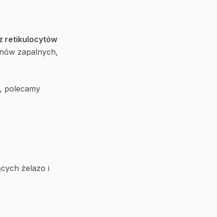
z retikulocytów
tanów zapalnych,
h, polecamy
cych żelazo i