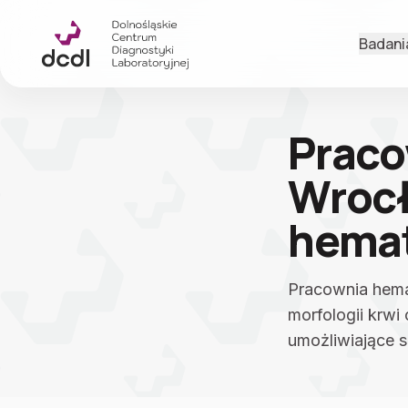
Przejdź do treści
Badani
Praco
Wrocł
hemat
Pracownia hema
morfologii krwi
umożliwiające 