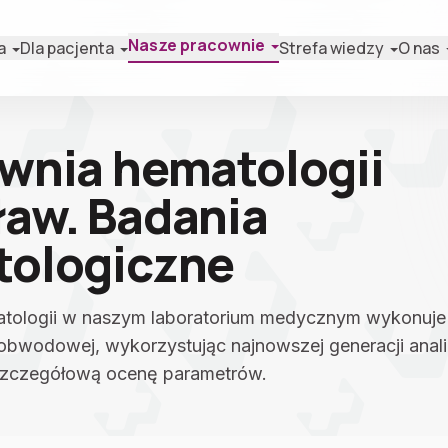
Nasze pracownie
a
Dla pacjenta
Strefa wiedzy
O nas
wnia hematologii
aw. Badania
ologiczne
tologii w naszym laboratorium medycznym wykonuje
 obwodowej, wykorzystując najnowszej generacji anali
szczegółową ocenę parametrów.