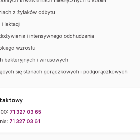
 obfitych krwawieniach miesięcznych u kobiet
niach z żylaków odbytu
i laktacji
dożywienia i intensywnego odchudzania
bkiego wzrostu
ch bakteryjnych i wirusowych
jących się stanach gorączkowych i podgorączkowych
ntaktowy
:00:
71 327 03 65
nie:
71 327 03 61