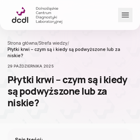
Przejdź do treści
Strona główna
/
Strefa wiedzy
/
Płytki krwi – czym są i kiedy są podwyższone lub za
niskie?
29 PAŹDZIERNIKA 2025
Płytki krwi – czym są i kiedy
są podwyższone lub za
niskie?
Spis treści: