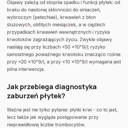
Objawy zależą od stopnia spadku i funkcji płytek: od
braku do nasilonej skłonności do siniaczeń,
wybroczyn (petechiae), krwawień z błon
śluzowych, obfitych miesiączek, a w ciężkich
przypadkach krwawień wewnętrznych i ryzyka
krwotoków zagrażających życiu. Zwykle objawy
nasilają się przy liczbach <50 ×10^9/l; ryzyko
samoistnego poważnego krwotoku znacząco rośnie
przy <20 ×10^9/l, a przy <10 ×10^9/l wymagana jest
pilna interwencja.
Jak przebiega diagnostyka
zaburzeń płytek?
Ważne jest nie tylko pytanie: płytki krwi - co to jest,
lecz także jak wygląda postępowanie przy
nieprawidłowej liczbie trombocytów.