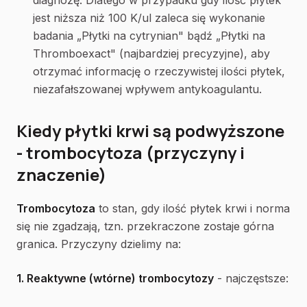
diagnozę. Dlatego w przypadku gdy ilość płytek
jest niższa niż 100 K/ul zaleca się wykonanie
badania „Płytki na cytrynian" bądź „Płytki na
Thromboexact" (najbardziej precyzyjne), aby
otrzymać informację o rzeczywistej ilości płytek,
niezafałszowanej wpływem antykoagulantu.
Kiedy płytki krwi są podwyższone
- trombocytoza (przyczyny i
znaczenie)
Trombocytoza
to stan, gdy ilość płytek krwi i norma
się nie zgadzają, tzn. przekraczone zostaje górna
granica. Przyczyny dzielimy na:
1. Reaktywne (wtórne) trombocytozy
- najczęstsze: