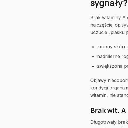
sygnały?
Brak witaminy A 
najczęściej opis
uczucie „piasku 
zmiany skórn
nadmierne ro
zwiększona po
Objawy niedoboru 
kondycji organiz
witamin, nie stan
Brak wit. 
Długotrwały bra