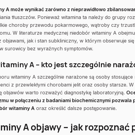
ny A może wynikać zarówno z nieprawidłowo zbilansowan
ania tłuszczów. Ponieważ witamina ta należy do grupy r
elkie choroby przewodu pokarmowego, wątroby czy trzust
ziomu. W literaturze medycznej niedobór witaminy A obejm
z objawami, jak i stan subkliniczny, w którym obserwuje si
lu w surowicy bez wyraźnych symptomów.
itaminy A – kto jest szczególnie nara
oru witaminy A szczególnie narażone są osoby stosujące r
cjenci z przewlekłymi chorobami jelit oraz osoby starsze. 
ę objawów warto rozważyć diagnostykę laboratoryjną.
Oce
zmu w połączeniu z badaniami biochemicznymi pozwala p
bór witaminy A
oraz określić dalsze postępowanie.
aminy A objawy – jak rozpoznać 