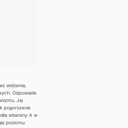
es widzenia,
owych. Odpowiada
nizmu. Jej
ak pogorszenie
ódła witaminy A w
jej poziomu.