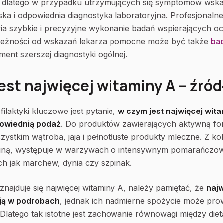
 dlatego w przypadku utrzymujących się symptomów wska
rska i odpowiednia diagnostyka laboratoryjna. Profesjonaln
a szybkie i precyzyjne wykonanie badań wspierających o
leżności od wskazań lekarza pomocne może być także
ba
ment szerszej diagnostyki ogólnej.
est najwięcej witaminy A – źród
ilaktyki kluczowe jest pytanie,
w czym jest najwięcej wita
powiednią podaż
. Do produktów zawierających aktywną form
ystkim wątroba, jaja i pełnotłuste produkty mleczne. Z kol
iną, występuje w warzywach o intensywnym pomarańczow
ich jak marchew, dynia czy szpinak.
 znajduje się najwięcej witaminy A, należy pamiętać, że
naj
ują w podrobach
, jednak ich nadmierne spożycie może pro
 Dlatego tak istotne jest zachowanie równowagi między die