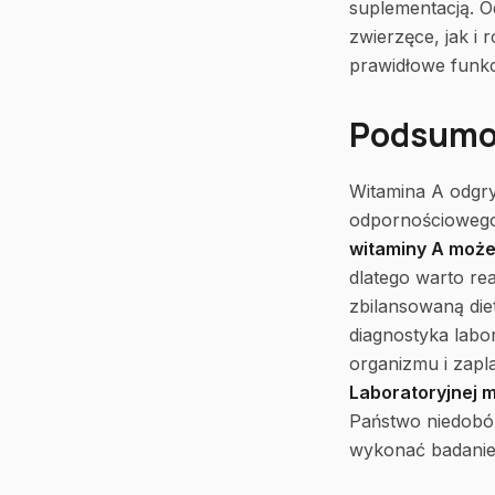
suplementacją. O
zwierzęce, jak i
prawidłowe funk
Podsumo
Witamina A odgry
odpornościowego 
witaminy A może
dlatego warto re
zbilansowaną die
diagnostyka labo
organizmu i zap
Laboratoryjnej 
Państwo niedobór
wykonać badanie 