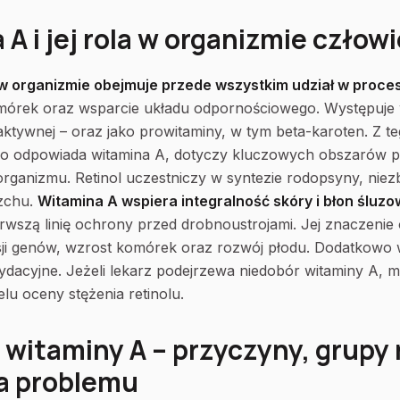
A i jej rola w organizmie człow
 w organizmie obejmuje przede wszystkim udział w proces
mórek oraz wsparcie układu odpornościowego. Występuje 
 aktywnej – oraz jako prowitaminy, w tym beta-karoten. Z t
 co odpowiada witamina A, dotyczy kluczowych obszarów 
rganizmu. Retinol uczestniczy w syntezie rodopsyny, niez
rzchu.
Witamina A wspiera integralność skóry i błon śluz
rwszą linię ochrony przed drobnoustrojami. Jej znaczenie
sji genów, wzrost komórek oraz rozwój płodu. Dodatkowo
sydacyjne. Jeżeli lekarz podejrzewa niedobór witaminy A, m
lu oceny stężenia retinolu.
 witaminy A – przyczyny, grupy 
la problemu