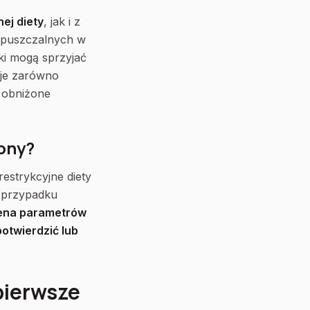
ej diety
, jak i z
ozpuszczalnych w
ki mogą sprzyjać
uje zarówno
ę obniżone
żony?
estrykcyjne diety
W przypadku
na parametrów
otwierdzić lub
pierwsze