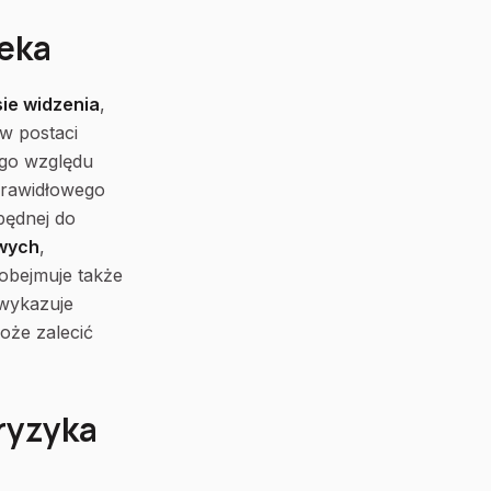
ieka
ie widzenia
,
w postaci
ego względu
prawidłowego
będnej do
owych
,
 obejmuje także
 wykazuje
oże zalecić
ryzyka