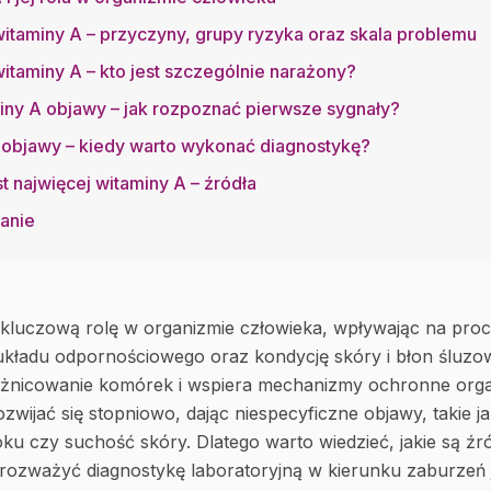
itaminy A – przyczyny, grupy ryzyka oraz skala problemu
itaminy A – kto jest szczególnie narażony?
iny A objawy – jak rozpoznać pierwsze sygnały?
A objawy – kiedy warto wykonać diagnostykę?
t najwięcej witaminy A – źródła
anie
 kluczową rolę w organizmie człowieka, wpływając na proc
układu odpornościowego oraz kondycję skóry i błon śluz
óżnicowanie komórek i wspiera mechanizmy ochronne orga
zwijać się stopniowo, dając niespecyficzne objawy, takie j
ku czy suchość skóry. Dlatego warto wiedzieć, jakie są źr
y rozważyć diagnostykę laboratoryjną w kierunku zaburzeń 