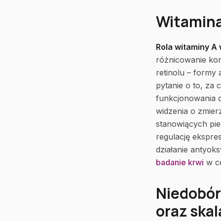
Witamina 
Rola witaminy A
różnicowanie ko
retinolu – formy
pytanie o to, za
funkcjonowania o
widzenia o zmie
stanowiących pie
regulację ekspre
działanie antyok
badanie krwi
w ce
Niedobór
oraz ska