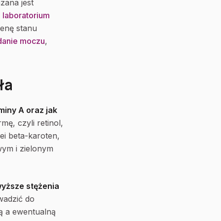
zana jest
e
laboratorium
cenę stanu
danie moczu
,
ła
miny A oraz jak
ę, czyli retinol,
ei beta-karoten,
ym i zielonym
wyższe stężenia
wadzić do
tą a ewentualną