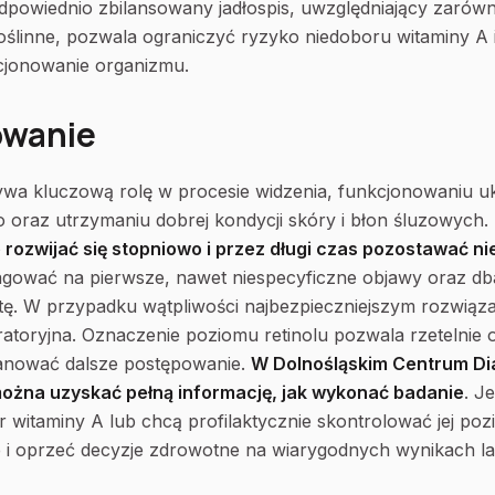
dpowiednio zbilansowany jadłospis, uwzględniający zarów
 roślinne, pozwala ograniczyć ryzyko niedoboru witaminy A 
cjonowanie organizmu.
wanie
wa kluczową rolę w procesie widzenia, funkcjonowaniu u
oraz utrzymaniu dobrej kondycji skóry i błon śluzowych.
 rozwijać się stopniowo i przez długi czas pozostawać 
agować na pierwsze, nawet niespecyficzne objawy oraz d
tę. W przypadku wątpliwości najbezpieczniejszym rozwiąza
ratoryjna. Oznaczenie poziomu retinolu pozwala rzetelnie 
lanować dalsze postępowanie.
W Dolnośląskim Centrum Di
można uzyskać pełną informację, jak wykonać badanie
. J
 witaminy A lub chcą profilaktycznie skontrolować jej poz
i oprzeć decyzje zdrowotne na wiarygodnych wynikach la