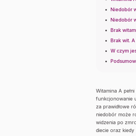
Niedobór w
Niedobór w
Brak witam
Brak wit. 
W czym jes
Podsumow
Witamina A pełni
funkcjonowanie 
za prawidłowe r
niedobór może ro
widzenia po zmro
diecie oraz kied