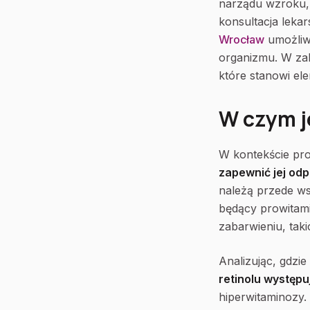
narządu wzroku,
konsultacja leka
Wrocław
umożliwi
organizmu. W za
które stanowi ele
W czym j
W kontekście prof
zapewnić jej od
należą przede wsz
będący prowitam
zabarwieniu, tak
Analizując, gdzie
retinolu występ
hiperwitaminozy.