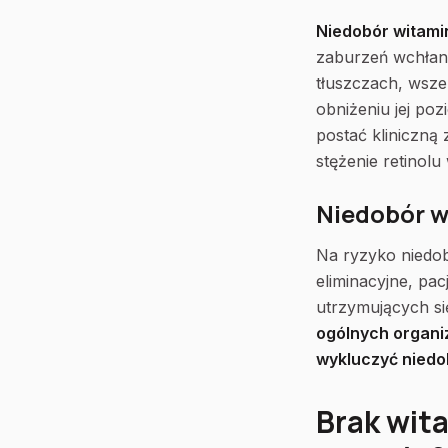
Niedobór witami
zaburzeń wchłani
tłuszczach, wsz
obniżeniu jej po
postać kliniczną 
stężenie retino
Niedobór w
Na ryzyko niedob
eliminacyjne, pa
utrzymujących si
ogólnych organi
wykluczyć niedo
Brak wit