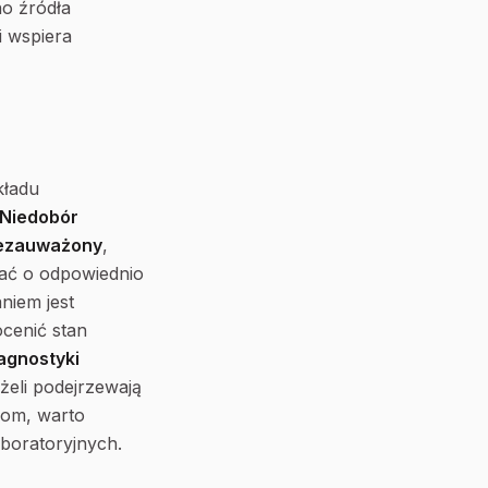
no źródła
i wspiera
kładu
Niedobór
niezauważony
,
bać o odpowiednio
niem jest
ocenić stan
agnostyki
eżeli podejrzewają
iom, warto
boratoryjnych.