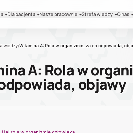
ia
Dla pacjenta
Nasze pracownie
Strefa wiedzy
O nas
fa wiedzy
/
Witamina A: Rola w organizmie, za co odpowiada, obj
ina A: Rola w organ
 odpowiada, objawy
i jej rola w organizmie człowieka