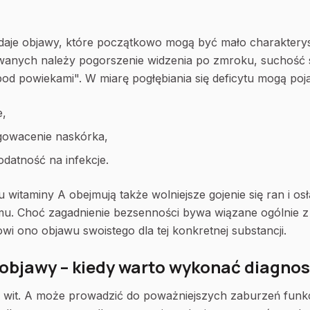
daje objawy, które początkowo mogą być mało charaktery
ywanych należy pogorszenie widzenia po zmroku, suchość
pod powiekami". W miarę pogłębiania się deficytu mogą poja
e,
gowacenie naskórka,
datność na infekcje.
witaminy A obejmują także wolniejsze gojenie się ran i osł
mu. Choć zagadnienie bezsenności bywa wiązane ogólnie z
owi ono objawu swoistego dla tej konkretnej substancji.
A objawy – kiedy warto wykonać diagno
k wit. A może prowadzić do poważniejszych zaburzeń fun