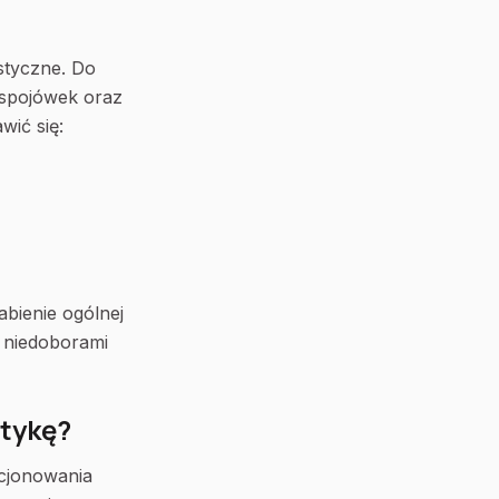
styczne. Do
 spojówek oraz
wić się:
abienie ogólnej
 niedoborami
stykę?
kcjonowania