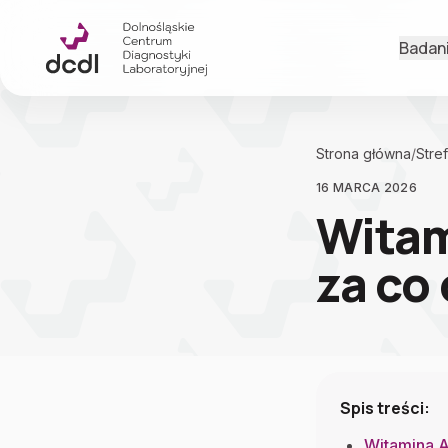
Przejdź do treści
Badan
Strona główna
/
Stre
16 MARCA 2026
Witam
za co
Spis treści:
Witamina A 