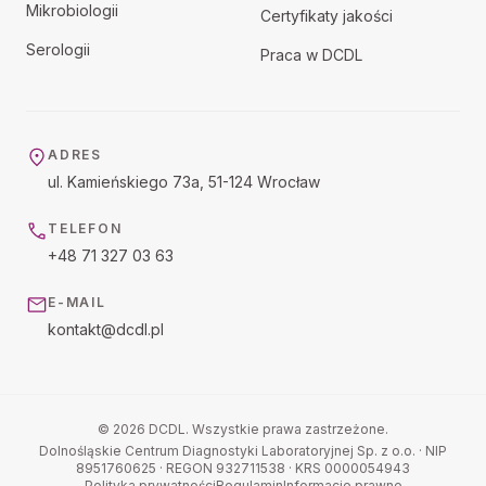
Mikrobiologii
Certyfikaty jakości
Serologii
Praca w DCDL
ADRES
ul. Kamieńskiego 73a, 51-124 Wrocław
TELEFON
+48 71 327 03 63
E-MAIL
kontakt@dcdl.pl
© 2026 DCDL. Wszystkie prawa zastrzeżone.
Dolnośląskie Centrum Diagnostyki Laboratoryjnej Sp. z o.o.
· NIP
8951760625
· REGON
932711538
· KRS
0000054943
Polityka prywatności
Regulamin
Informacje prawne