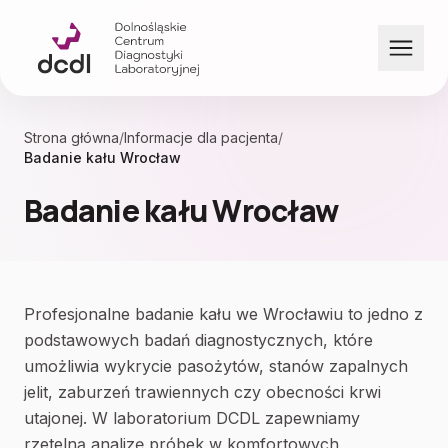
Przejdź do treści
Strona główna
/
Informacje dla pacjenta
/
Badanie kału Wrocław
Badanie kału Wrocław
Profesjonalne badanie kału we Wrocławiu to jedno z
podstawowych badań diagnostycznych, które
umożliwia wykrycie pasożytów, stanów zapalnych
jelit, zaburzeń trawiennych czy obecności krwi
utajonej. W laboratorium DCDL zapewniamy
rzetelną analizę próbek w komfortowych