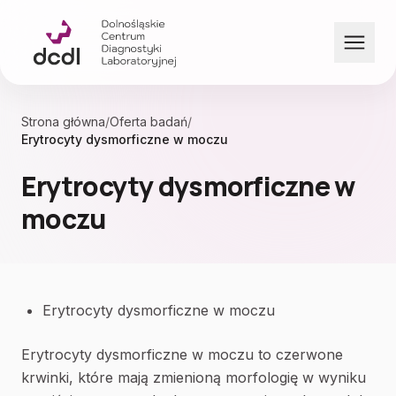
Przejdź do treści
Strona główna
/
Oferta badań
/
Erytrocyty dysmorficzne w moczu
Erytrocyty dysmorficzne w
moczu
Erytrocyty dysmorficzne w moczu
Erytrocyty dysmorficzne w moczu to czerwone
krwinki, które mają zmienioną morfologię w wyniku