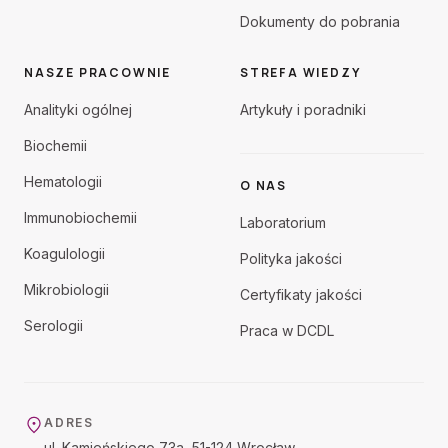
Dokumenty do pobrania
NASZE PRACOWNIE
STREFA WIEDZY
Analityki ogólnej
Artykuły i poradniki
Biochemii
Hematologii
O NAS
Immunobiochemii
Laboratorium
Koagulologii
Polityka jakości
Mikrobiologii
Certyfikaty jakości
Serologii
Praca w DCDL
ADRES
ul. Kamieńskiego 73a, 51-124 Wrocław