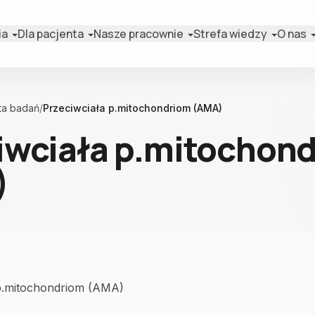
ia
Dla pacjenta
Nasze pracownie
Strefa wiedzy
O nas
ta badań
/
Przeciwciała p.mitochondriom (AMA)
iwciała p.mitochon
)
 p.mitochondriom (AMA)