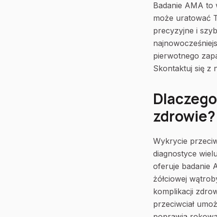
Badanie AMA to 
może uratować T
precyzyjne i szy
najnowocześniejs
pierwotnego zapa
Skontaktuj się z 
Dlaczego
zdrowie?
Wykrycie przeciw
diagnostyce wie
oferuje badanie
żółciowej wątro
komplikacji zdr
przeciwciał umoż
poprawia rokowan