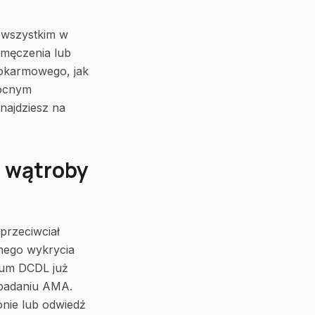
e wszystkim w
zmęczenia lub
pokarmowego, jak
mocnym
najdziesz na
e wątroby
przeciwciał
nego wykrycia
ium DCDL już
o badaniu AMA.
onie lub odwiedź