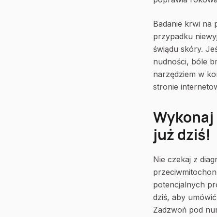
Badanie krwi na 
przypadku niewy
świądu skóry. Je
nudności, bóle b
narzędziem w ko
stronie internet
Wykonaj 
już dziś!
Nie czekaj z dia
przeciwmitochond
potencjalnych p
dziś, aby umówić
Zadzwoń pod nume